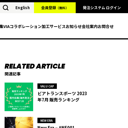
English
会員登録
発注システム ログイン
（無料）
集
VIAコラボレーション
加工サービス
お知らせ
会社案内
お問合せ
関連記事
VALU CAP
ビアトランスポーツ 2023
年7月 販売ランキング
NEW ERA
New Era – #NE001