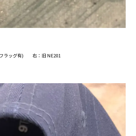
1(フラッグ有) 右：旧 NE201