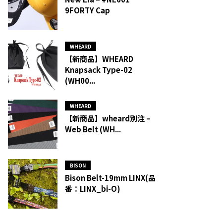
9FORTY Cap
WHEARD
【新商品】WHEARD
Knapsack Type-02
(WH00...
WHEARD
【新商品】wheard別注 –
Web Belt (WH...
BISON
Bison Belt-19mm LINX(品
番：LINX_bi-O)