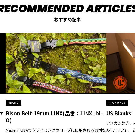
おすすめ記事
BISON
US blanks
Bison Belt-19mm LINX(品番：LINX_bi-
US Blanks
ビア
O)
。
アメカジ好き、
Made in USAでクライミングのロープに使用される素材な
ルTシャツ」。