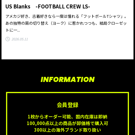
US Blanks -FOOTBALL CREW LS-
アメカジ好き、古着好きなら一度は憧れる「フットボールTシャツ」。
あの独特の肩の切り替え（ヨーク）に惹かれつつも、結局クローゼッ
トに一...
2026.05.11
INFORMATION
会員登録
1枚からオーダー可能、国内在庫は即納
100,000点以上の商品が卸価格で購入可
300以上の海外ブランド取り扱い