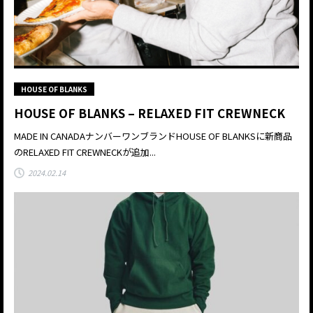
HOUSE OF BLANKS
HOUSE OF BLANKS – RELAXED FIT CREWNECK
MADE IN CANADAナンバーワンブランドHOUSE OF BLANKSに新商品
のRELAXED FIT CREWNECKが追加...
2024.02.14