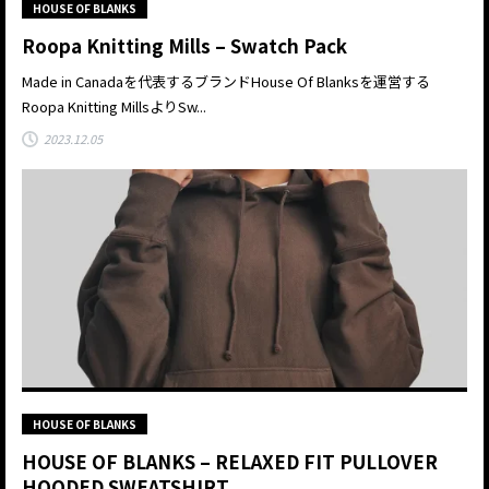
HOUSE OF BLANKS
Roopa Knitting Mills – Swatch Pack
Made in Canadaを代表するブランドHouse Of Blanksを運営する
Roopa Knitting MillsよりSw...
2023.12.05
HOUSE OF BLANKS
HOUSE OF BLANKS – RELAXED FIT PULLOVER
HOODED SWEATSHIRT