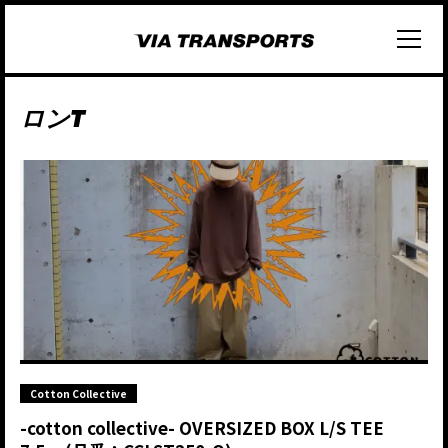
ロンT
Cotton Collective
-cotton collective- OVERSIZED BOX L/S TEE