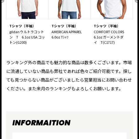
Tシャツ（半袖）
Tシャツ（半袖）
Tシャツ（半袖）
gildan ウルトラコット
AMERICAN APPAREL
COMFORT COLORS
g
ｯﾄ
ン T 6.1oz USA コッ
6.0oz Tｼｬﾂ
6.1oz ガーメントダ
トン(G200)
イ T(C1717)
T
ランキング外の商品でも魅力的な商品は数多くございます。市場
に流通していない商品も弊社であれば色々ご紹介可能です。探し
ても見つからない商品がございましたら営業担当にお問い合わせ
ください。また来月のランキングもよろしくお願いします。
INFORMAITION