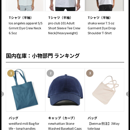
Tシャツ（半袖）
Tシャツ（半袖）
Tシャツ（半袖）
los angeles apparel S/S
pro club 101 Adult
shaka wear 7.5 oz
p
k
Grmnt Dye Crew Neck
Short Sleeve Tee Crew
Garment Dye Drop
C
6.5oz
Neck(Heavyweight)
Shoulder T-Shirt
C
国内在庫：小物部門 ランキング
1
2
3
バッグ
キャップ（カーブ）
バッグ
m
westford mill Bag for
newhattan Stone
【beimar別注】3Way
fl
life – long handles
Washed Baseball Caps
tote bag
S