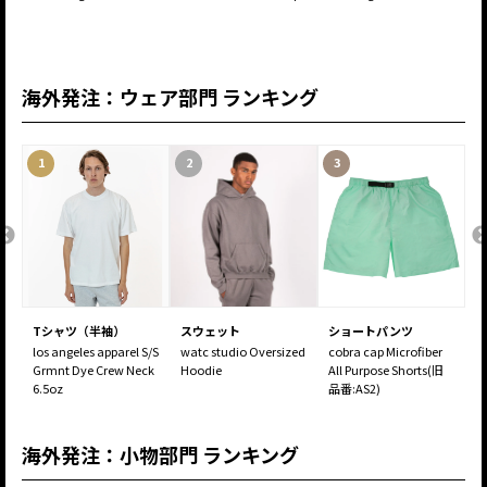
C
海外発注：ウェア部門 ランキング
1
2
3
Tシャツ（半袖）
スウェット
ショートパンツ
ve
los angeles apparel S/S
watc studio Oversized
cobra cap Microfiber
c
Grmnt Dye Crew Neck
Hoodie
All Purpose Shorts(旧
6.
6.5oz
品番:AS2)
sh
海外発注：小物部門 ランキング