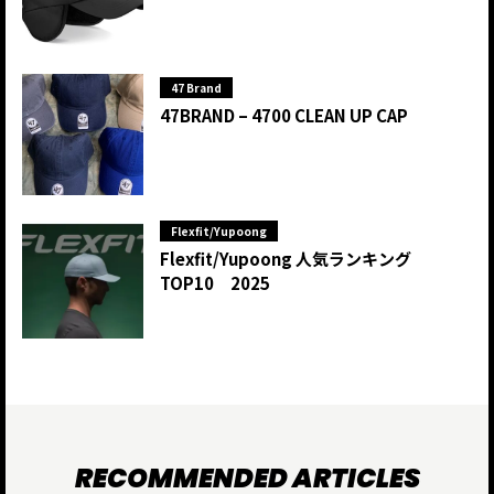
47 Brand
47BRAND – 4700 CLEAN UP CAP
Flexfit/Yupoong
Flexfit/Yupoong 人気ランキング
TOP10 2025