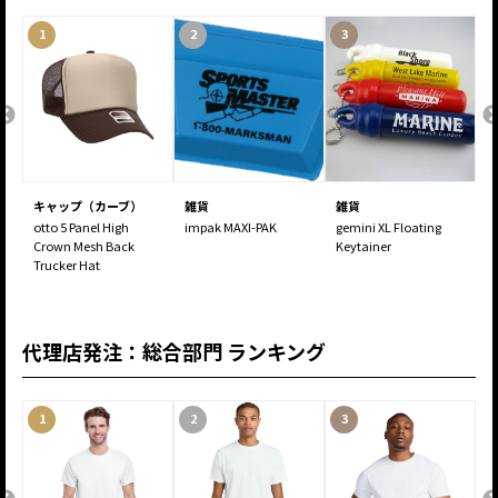
1
2
3
キャップ（カーブ）
雑貨
雑貨
otto 5 Panel High
impak MAXI-PAK
gemini XL Floating
n
Crown Mesh Back
Keytainer
c
Trucker Hat
R
b
代理店発注：総合部門 ランキング
1
2
3