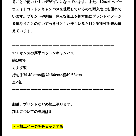
ることで使いやすいデザインになっています。また、12ozのヘビー
ウェイトコットンキャンバスを使用しているので耐久性にも優れて
います。プリントや刺繍、色んな加工を施す際にブランドイメージ
を損なうことのないすっきりとした美しい見た目と実用性を兼ね備
えています。
ーーーーーーーーーーーーーーーーーーーーーーーーーーーー
12.6オンスの厚手コットンキャンバス
綿100%
カナダ製
持ち手30.48 cm×縦
40.64
cm×横
49.53
cm
全2色
ーーーーーーーーーーーーーーーーーーーーーーーーーーーー
刺繍、プリントなどの加工承ります。
加工についての詳細は⇓
＞＞加工ページをチェックする