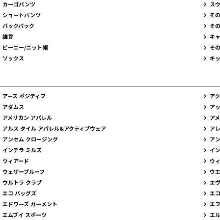
カーゴパンツ
ス
ショートパンツ
そ
バックパック
そ
雑貨
キ
ビーニー/ニット帽
そ
ソックス
キ
アース ポジティブ
ア
アダムス
アッ
アメリカン アパレル
アメ
アルス タイル アパレル&アクティブウェア
アレ
アンセム クロージング
ア
インデラ ミルズ
イ
ウィアード
ウ
ウェザープルーフ
ウエ
ウルトラ クラブ
エ
エコ バッグズ
エ
エドワーズ ガーメント
エフ
エムブイ スポーツ
エル