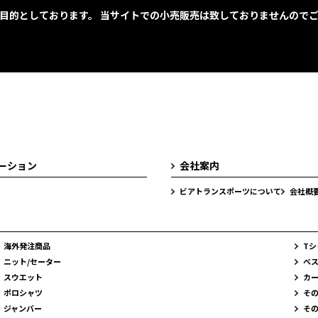
目的としております。 当サイトでの小売販売は致しておりませんので
レーション
会社案内
ビアトランスポーツについて
会社概
海外発注商品
Tシ
ニット/セーター
ベ
スウエット
カ
ポロシャツ
そ
ジャンバー
そ