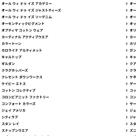
オール ウィ ドゥ イズ アカデミー
オー
オール ウィ ドゥ イズ ジャストティーズ
オー
オール ウィ ドゥ イズ ソーデニム
オー
オーセンティックピグメント
オッ
オプティマ コットン ウェア
オリ
カーディナル アクティブウエア
カ
カラートーン
カ
カロライナ アルティメット
ガン
キャルトップ
キ
ギルダン
ク
クラグホッパーズ
クラ
クレセント ダウンワークス
ケ
ケイビー エトス
ゲー
コットン コレクティブ
コッ
コロンビアニット ファクトリー
コン
コンフォート カラーズ
サ
ジェイ アメリカ
ジ
シティラブ
ジャ
スタン レイ
スタ
スナップンウエア
ズニ