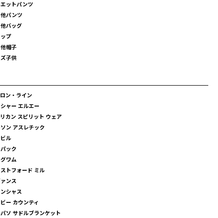
ウエットパンツ
の他パンツ
の他バッグ
ャップ
の他帽子
ッズ子供
クロン・ライン
シャー エルエー
リカン スピリット ウェア
ソン アスレチック
ンビル
ンパック
ィグワム
ストフォード ミル
ヴァンス
コンシャス
ビー カウンティ
パソ サドルブランケット