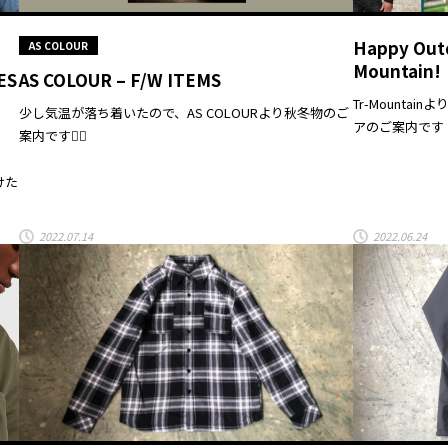
Happy Outd
AS COLOUR
Mountain!
ES
AS COLOUR – F/W ITEMS
Tr-Mount
少し気温が落ち着いたので、AS COLOURより秋冬物のご
アのご案内です
案内です🙋‍♀️
けた
2022.07.14
2022.06.24