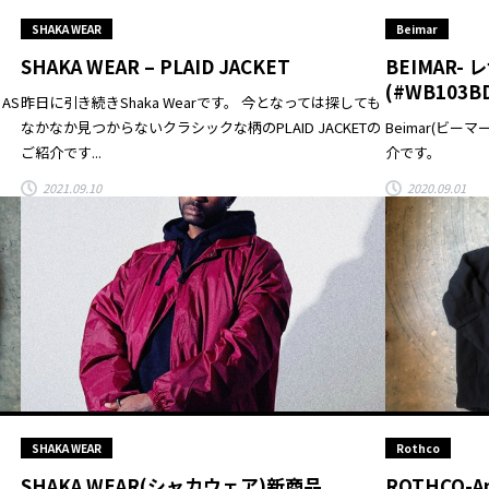
SHAKA WEAR
Beimar
SHAKA WEAR – PLAID JACKET
BEIMAR
(#WB103B
AS
昨日に引き続きShaka Wearです。 今となっては探しても
なかなか見つからないクラシックな柄のPLAID JACKETの
Beimar(ビ
ご紹介です...
介です。
2021.09.10
2020.09.01
SHAKA WEAR
Rothco
SHAKA WEAR(シャカウェア)新商品
ROTHCO-An