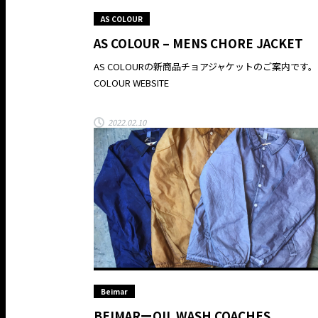
AS COLOUR
AS COLOUR – MENS CHORE JACKET
AS COLOURの新商品チョアジャケットのご案内です。 
COLOUR WEBSITE
2022.02.10
Beimar
BEIMARーOIL WASH COACHES