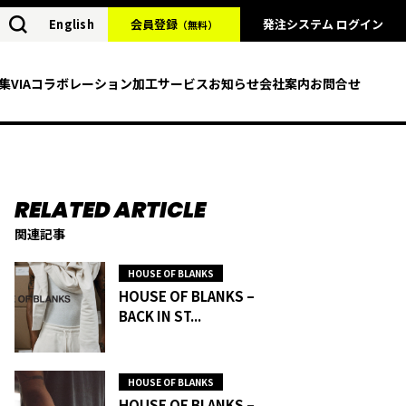
English
会員登録
発注システム ログイン
（無料）
集
VIAコラボレーション
加工サービス
お知らせ
会社案内
お問合せ
関連記事
HOUSE OF BLANKS
HOUSE OF BLANKS –
BACK IN ST...
HOUSE OF BLANKS
HOUSE OF BLANKS –