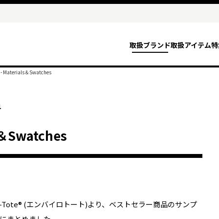
取扱ブランド
取扱アイテム
特
® - Materials＆Swatches
1
s＆Swatches
iro-Tote® (エンバイロトート)より、ベストセラー商品のサンプ
にまとめました。