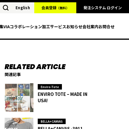
English
会員登録
発注システム ログイン
（無料）
集
VIAコラボレーション
加工サービス
お知らせ
会社案内
お問合せ
関連記事
Enviro-Tote
ENVIRO TOTE – MADE IN
USA!
BELLA+CANVAS
BELLA+CANVAS -3911