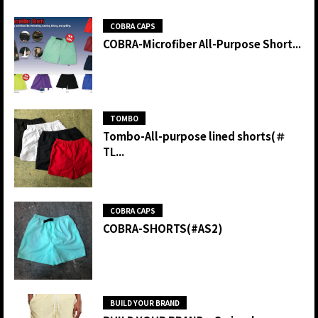
COBRA CAPS
COBRA-Microfiber All-Purpose Short...
TOMBO
Tombo-All-purpose lined shorts(＃
TL...
COBRA CAPS
COBRA-SHORTS(#AS2)
BUILD YOUR BRAND