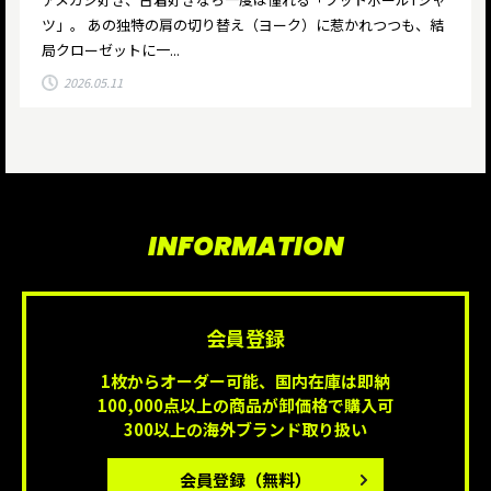
ツ」。 あの独特の肩の切り替え（ヨーク）に惹かれつつも、結
局クローゼットに一...
2026.05.11
INFORMATION
会員登録
1枚からオーダー可能、国内在庫は即納
100,000点以上の商品が卸価格で購入可
300以上の海外ブランド取り扱い
会員登録
（無料）