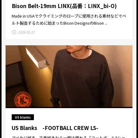
Bison Belt-19mm LINX(品番：LINX_bi-O)
Made in USAでクライミングのロープに使用される素材などでベ
ルト製造するために始まったBison DesignsのBison ...
2026.05.22
US blanks
US Blanks -FOOTBALL CREW LS-
アメカジ好き、古着好きなら一度は憧れる「フットボールTシャ